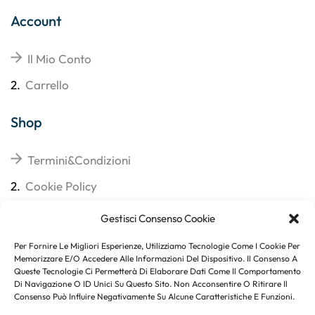
Account
Il Mio Conto
2.
Carrello
Shop
Termini&Condizioni
2.
Cookie Policy
3.
Reso
Gestisci Consenso Cookie
4.
Spedizioni
Per Fornire Le Migliori Esperienze, Utilizziamo Tecnologie Come I Cookie Per
Memorizzare E/o Accedere Alle Informazioni Del Dispositivo. Il Consenso A
Queste Tecnologie Ci Permetterà Di Elaborare Dati Come Il Comportamento
Di Navigazione O ID Unici Su Questo Sito. Non Acconsentire O Ritirare Il
Consenso Può Influire Negativamente Su Alcune Caratteristiche E Funzioni.
Subito per te 10% di sconto