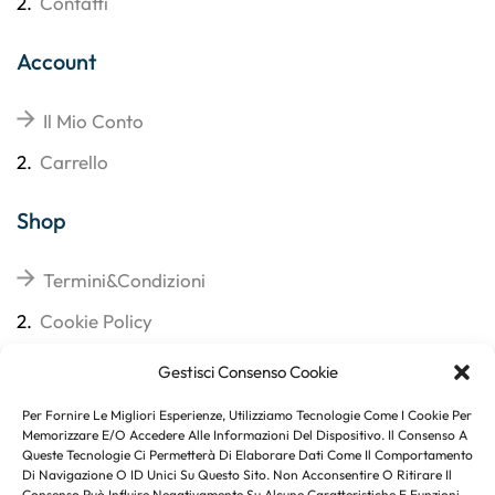
2.
Contatti
Account
Il Mio Conto
2.
Carrello
Shop
Termini&Condizioni
2.
Cookie Policy
3.
Reso
Gestisci Consenso Cookie
4.
Spedizioni
Per Fornire Le Migliori Esperienze, Utilizziamo Tecnologie Come I Cookie Per
Memorizzare E/o Accedere Alle Informazioni Del Dispositivo. Il Consenso A
Queste Tecnologie Ci Permetterà Di Elaborare Dati Come Il Comportamento
Di Navigazione O ID Unici Su Questo Sito. Non Acconsentire O Ritirare Il
Consenso Può Influire Negativamente Su Alcune Caratteristiche E Funzioni.