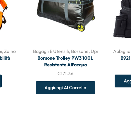
i
,
Zaino
Bagagli E Utensili
,
Borsone
,
Dpi
Abbigli
bilità
Borsone Trolley PW3 100L
B921
Resistente All’acqua
€
171.36
Agg
Aggiungi Al Carrello