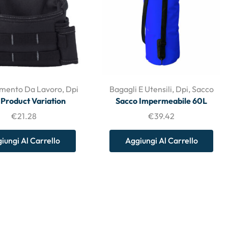
amento Da Lavoro
,
Dpi
Bagagli E Utensili
,
Dpi
,
Sacco
 Product Variation
Sacco Impermeabile 60L
€
21.28
€
39.42
iungi Al Carrello
Aggiungi Al Carrello