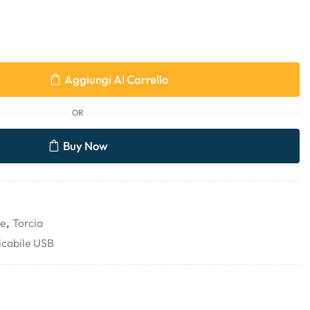
Aggiungi Al Carrello
OR
Buy Now
ne
,
Torcia
ricabile USB