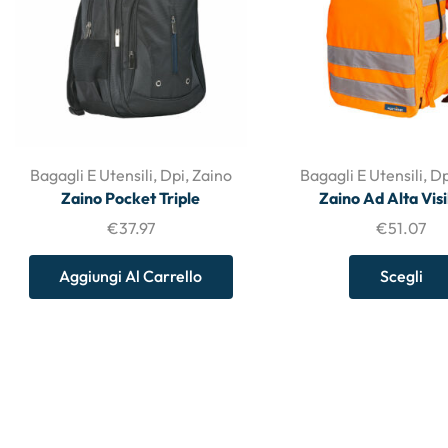
Bagagli E Utensili
,
Dpi
,
Zaino
Bagagli E Utensili
,
Dp
Zaino Pocket Triple
Zaino Ad Alta Visi
€
37.97
€
51.07
Aggiungi Al Carrello
Scegli