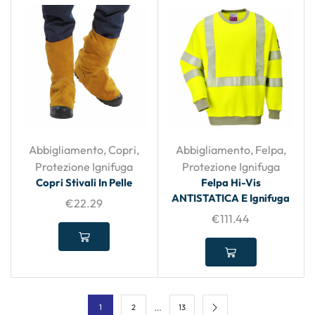
Abbigliamento
,
Copri
,
Abbigliamento
,
Felpa
,
Protezione Ignifuga
Protezione Ignifuga
Copri Stivali In Pelle
Felpa Hi-Vis
ANTISTATICA E Ignifuga
€
22.29
€
111.44
…
1
2
13