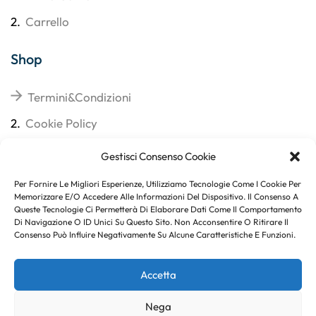
2.
Carrello
Shop
Termini&Condizioni
2.
Cookie Policy
3.
Reso
Gestisci Consenso Cookie
4.
Spedizioni
Per Fornire Le Migliori Esperienze, Utilizziamo Tecnologie Come I Cookie Per
Memorizzare E/o Accedere Alle Informazioni Del Dispositivo. Il Consenso A
Queste Tecnologie Ci Permetterà Di Elaborare Dati Come Il Comportamento
Di Navigazione O ID Unici Su Questo Sito. Non Acconsentire O Ritirare Il
Consenso Può Influire Negativamente Su Alcune Caratteristiche E Funzioni.
Subito per te 10% di sconto
Accetta
Nega