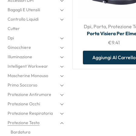
Accessori DPI
Bagagli E Utensili
Controllo Liquidi
Dpi
,
Porta
,
Protezione T
Cutter
Porta Visiera Per Elme
Dpi
€
9.41
Ginocchiere
Illuminazione
Aggiungi Al Carrello
Intelligent Workwear
Mascherine Monouso
Primo Soccorso
Protezione Antirumore
Protezione Occhi
Protezione Respiratoria
Protezione Testa
Bardatura