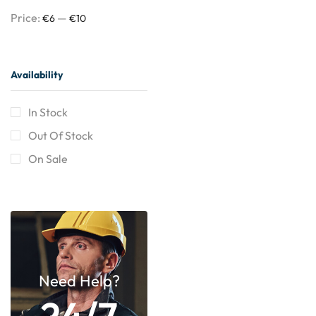
Price:
—
€6
€10
Availability
In Stock
Out Of Stock
On Sale
Need Help?
24/7