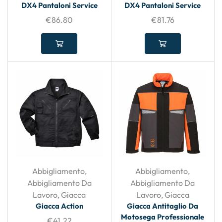
DX4 Pantaloni Service
DX4 Pantaloni Service
€
86.80
€
81.76
Abbigliamento
,
Abbigliamento
,
Abbigliamento Da
Abbigliamento Da
Lavoro
,
Giacca
Lavoro
,
Giacca
Giacca Action
Giacca Antitaglio Da
Motosega Professionale
€
41.22