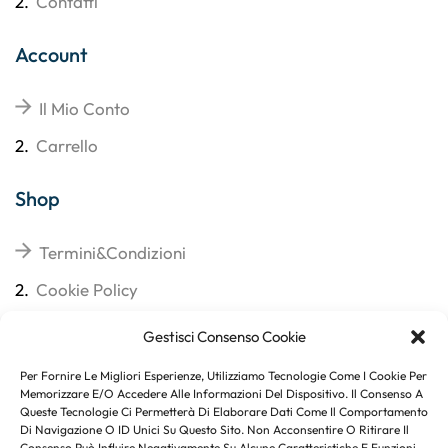
2.
Contatti
Account
Il Mio Conto
2.
Carrello
Shop
Termini&Condizioni
2.
Cookie Policy
3.
Reso
Gestisci Consenso Cookie
4.
Spedizioni
Per Fornire Le Migliori Esperienze, Utilizziamo Tecnologie Come I Cookie Per
Memorizzare E/o Accedere Alle Informazioni Del Dispositivo. Il Consenso A
Queste Tecnologie Ci Permetterà Di Elaborare Dati Come Il Comportamento
Di Navigazione O ID Unici Su Questo Sito. Non Acconsentire O Ritirare Il
Consenso Può Influire Negativamente Su Alcune Caratteristiche E Funzioni.