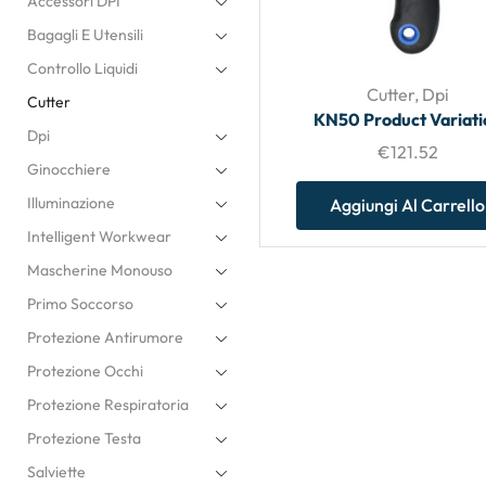
Accessori DPI
Bagagli E Utensili
Controllo Liquidi
Cutter
,
Dpi
Cutter
KN50 Product Variati
Dpi
€
121.52
Ginocchiere
Illuminazione
Aggiungi Al Carrello
Intelligent Workwear
Mascherine Monouso
Primo Soccorso
Protezione Antirumore
Protezione Occhi
Protezione Respiratoria
Protezione Testa
Salviette