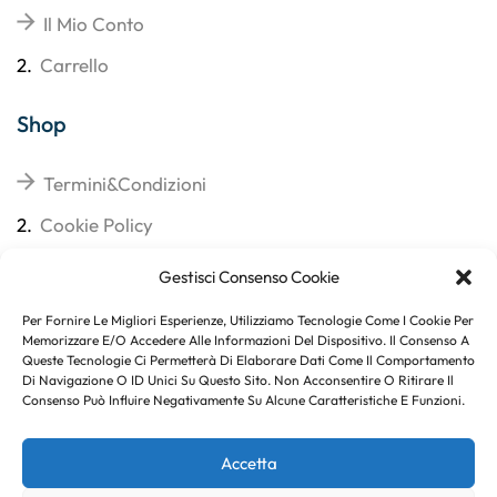
Il Mio Conto
2.
Carrello
Shop
Termini&Condizioni
2.
Cookie Policy
3.
Reso
Gestisci Consenso Cookie
4.
Spedizioni
Per Fornire Le Migliori Esperienze, Utilizziamo Tecnologie Come I Cookie Per
Memorizzare E/o Accedere Alle Informazioni Del Dispositivo. Il Consenso A
Queste Tecnologie Ci Permetterà Di Elaborare Dati Come Il Comportamento
Di Navigazione O ID Unici Su Questo Sito. Non Acconsentire O Ritirare Il
Consenso Può Influire Negativamente Su Alcune Caratteristiche E Funzioni.
Subito per te 10% di sconto
Accetta