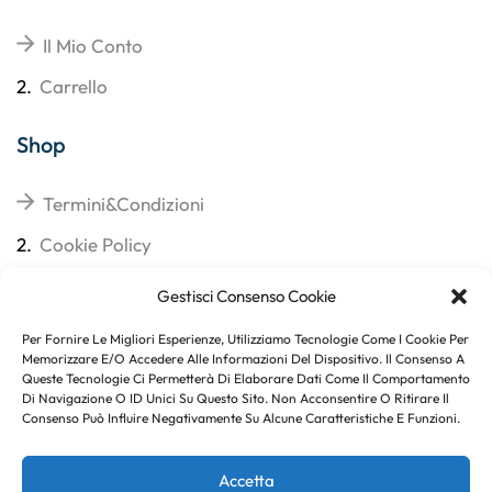
Il Mio Conto
2.
Carrello
Shop
Termini&Condizioni
2.
Cookie Policy
3.
Reso
Gestisci Consenso Cookie
4.
Spedizioni
Per Fornire Le Migliori Esperienze, Utilizziamo Tecnologie Come I Cookie Per
Memorizzare E/o Accedere Alle Informazioni Del Dispositivo. Il Consenso A
Queste Tecnologie Ci Permetterà Di Elaborare Dati Come Il Comportamento
Di Navigazione O ID Unici Su Questo Sito. Non Acconsentire O Ritirare Il
Consenso Può Influire Negativamente Su Alcune Caratteristiche E Funzioni.
Subito per te 10% di sconto
Accetta