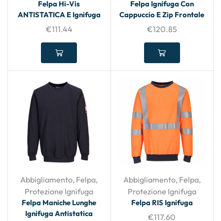
Felpa Hi-Vis
Felpa Ignifuga Con
ANTISTATICA E Ignifuga
Cappuccio E Zip Frontale
€
111.44
€
120.85
Abbigliamento
,
Felpa
,
Abbigliamento
,
Felpa
,
Protezione Ignifuga
Protezione Ignifuga
Felpa Maniche Lunghe
Felpa RIS Ignifuga
Ignifuga Antistatica
€
117.60