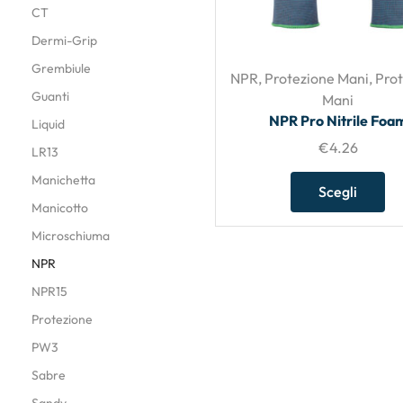
CT
Dermi-Grip
Grembiule
NPR
,
Protezione Mani
,
Pro
Guanti
Mani
NPR Pro Nitrile Foa
Liquid
€
4.26
LR13
Manichetta
Scegli
Manicotto
Microschiuma
NPR
NPR15
Protezione
PW3
Sabre
Sandy