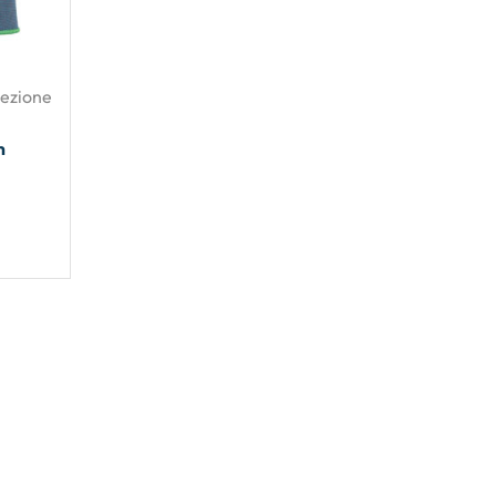
tezione
m