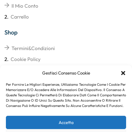
Il Mio Conto
2.
Carrello
Shop
Termini&Condizioni
2.
Cookie Policy
3.
Reso
Gestisci Consenso Cookie
4.
Spedizioni
Per Fornire Le Migliori Esperienze, Utilizziamo Tecnologie Come I Cookie Per
Memorizzare E/o Accedere Alle Informazioni Del Dispositivo. Il Consenso A
Queste Tecnologie Ci Permetterà Di Elaborare Dati Come Il Comportamento
Di Navigazione O ID Unici Su Questo Sito. Non Acconsentire O Ritirare Il
Consenso Può Influire Negativamente Su Alcune Caratteristiche E Funzioni.
Subito per te 10% di sconto
Accetta