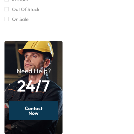
Out Of Stock
On Sale
Need Help?
24/7
Contact
Now