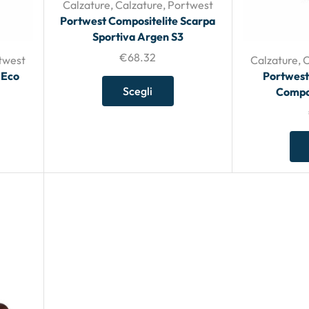
Calzature
,
Calzature
,
Portwest
Portwest Compositelite Scarpa
Sportiva Argen S3
€
68.32
twest
Calzature
,
C
 Eco
Portwest
Scegli
Compos