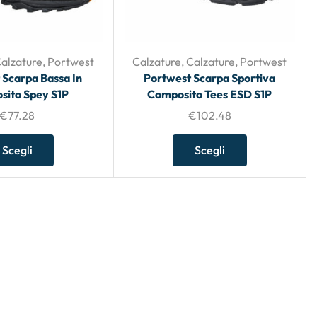
alzature
,
Portwest
Calzature
,
Calzature
,
Portwest
 Scarpa Bassa In
Portwest Scarpa Sportiva
ito Spey S1P
Composito Tees ESD S1P
€
77.28
€
102.48
Scegli
Scegli