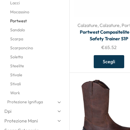
Lacci
Mocassino
Portwest
Calzature
,
Calzature
,
Por
Sandalo
Portwest Compositelite
Safety Trainer S1P
Scarpa
€
65.52
Scarponcino
Soletta
Scegli
Steelite
Stivale
Stivali
Work
Protezione Ignifuga
Dpi
Protezione Mani