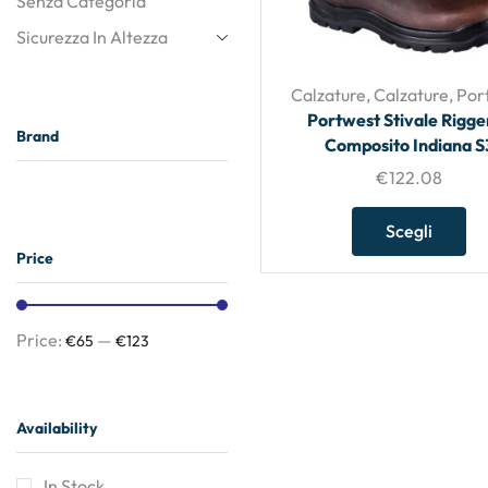
Senza Categoria
Sicurezza In Altezza
Calzature
,
Calzature
,
Por
Portwest Stivale Rigger
Brand
Composito Indiana S
€
122.08
Scegli
Price
Price:
—
€65
€123
Availability
In Stock