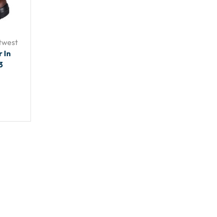
twest
 In
3