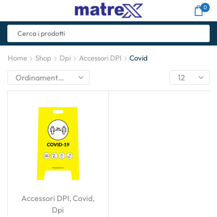
0
Home
Shop
Dpi
Accessori DPI
Covid
Accessori DPI
,
Covid
,
Dpi