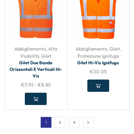
Abbigliamento
,
Alta
Abbigliamento
,
Gilet
,
Visibilità
,
Gilet
Protezione Ignifuga
Gilet Due Bande
Gilet Hi-Vis Ignifugo
Orizzontali E Verticali Hi-
€
20.05
Vis
€
3.92
-
€
8.85
1
2
3