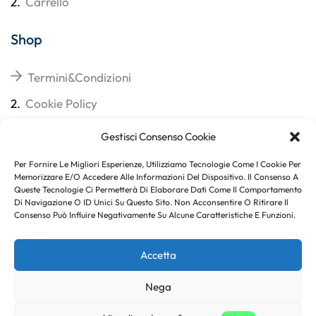
2.
Carrello
Shop
Termini&Condizioni
2.
Cookie Policy
3.
Reso
Gestisci Consenso Cookie
4.
Spedizioni
Per Fornire Le Migliori Esperienze, Utilizziamo Tecnologie Come I Cookie Per
Memorizzare E/o Accedere Alle Informazioni Del Dispositivo. Il Consenso A
Queste Tecnologie Ci Permetterà Di Elaborare Dati Come Il Comportamento
Di Navigazione O ID Unici Su Questo Sito. Non Acconsentire O Ritirare Il
Consenso Può Influire Negativamente Su Alcune Caratteristiche E Funzioni.
Subito per te 10% di sconto
Accetta
Nega
Copyright © 2023
. Created By
Marco Genovese
.