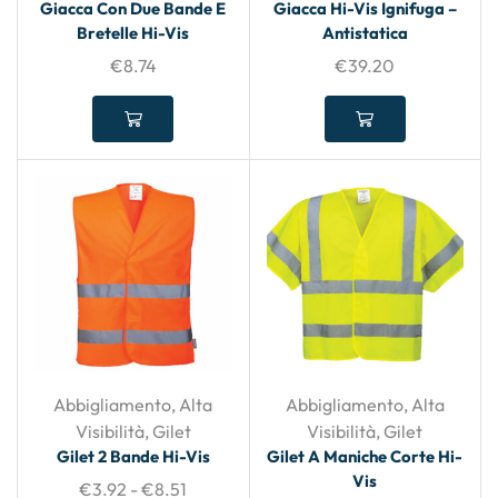
Giacca Con Due Bande E
Giacca Hi-Vis Ignifuga –
Bretelle Hi-Vis
Antistatica
€
8.74
€
39.20
Abbigliamento
,
Alta
Abbigliamento
,
Alta
Visibilità
,
Gilet
Visibilità
,
Gilet
Gilet 2 Bande Hi-Vis
Gilet A Maniche Corte Hi-
Vis
€
3.92
-
€
8.51