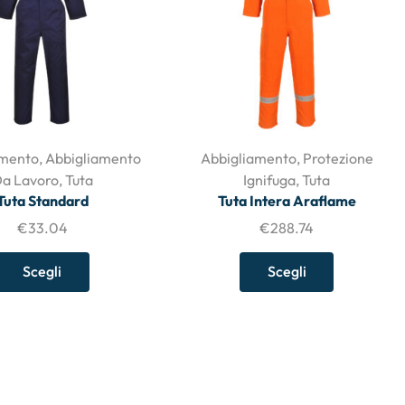
amento
,
Abbigliamento
Abbigliamento
,
Protezione
a Lavoro
,
Tuta
Ignifuga
,
Tuta
Tuta Standard
Tuta Intera Araflame
€
33.04
€
288.74
Scegli
Scegli