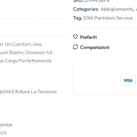
SKU:
DX443BKR
Categories:
Abbigliamento
,
Tag:
DX4 Pantaloni Service
Preferiti
er Un Comfort, Una
Comparazioni
ssuti Elastici Dinamici 4X
che Cargo Perfettamente
ibilità E Riduce La Tensione
 Gambe
i UV