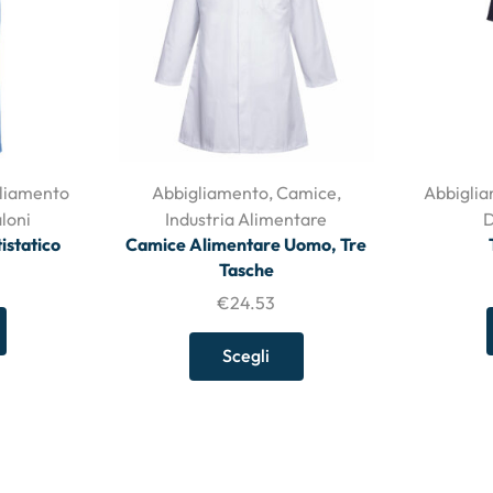
liamento
Abbigliamento
,
Camice
,
Abbigli
loni
Industria Alimentare
D
istatico
Camice Alimentare Uomo, Tre
Tasche
€
24.53
Scegli