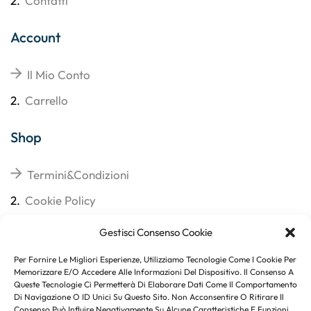
2.
Contatti
Account
Il Mio Conto
2.
Carrello
Shop
Termini&Condizioni
2.
Cookie Policy
3.
Reso
Gestisci Consenso Cookie
4.
Spedizioni
Per Fornire Le Migliori Esperienze, Utilizziamo Tecnologie Come I Cookie Per
Memorizzare E/o Accedere Alle Informazioni Del Dispositivo. Il Consenso A
Queste Tecnologie Ci Permetterà Di Elaborare Dati Come Il Comportamento
Di Navigazione O ID Unici Su Questo Sito. Non Acconsentire O Ritirare Il
Consenso Può Influire Negativamente Su Alcune Caratteristiche E Funzioni.