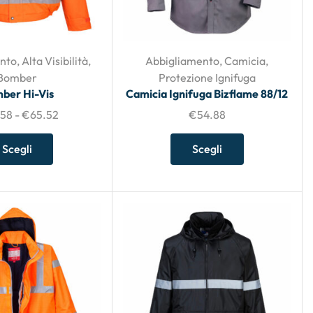
nto
,
Alta Visibilità
,
Abbigliamento
,
Camicia
,
Bomber
Protezione Ignifuga
ber Hi-Vis
Camicia Ignifuga Bizflame 88/12
.58
-
€
65.52
€
54.88
Scegli
Scegli