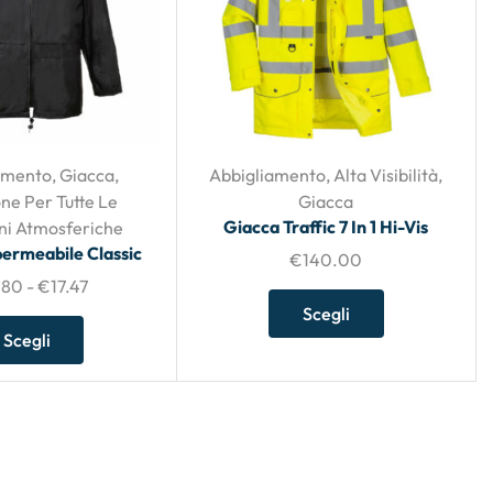
amento
,
Giacca
,
Abbigliamento
,
Alta Visibilità
,
ne Per Tutte Le
Giacca
Giacca Traffic 7 In 1 Hi-Vis
ni Atmosferiche
ermeabile Classic
€
140.00
.80
-
€
17.47
Scegli
Scegli