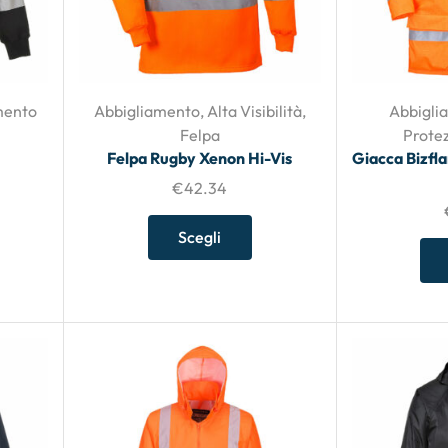
mento
Abbigliamento
,
Alta Visibilità
,
Abbigli
Felpa
Protez
Felpa Rugby Xenon Hi-Vis
Giacca Bizfl
€
42.34
Scegli