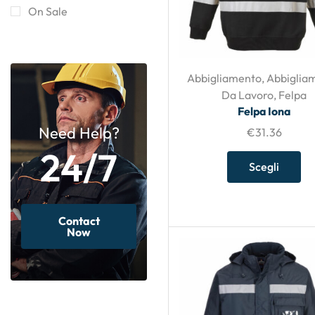
On Sale
Abbigliamento
,
Abbiglia
Da Lavoro
,
Felpa
Felpa Iona
Need Help?
€
31.36
24/7
Scegli
Contact
Now