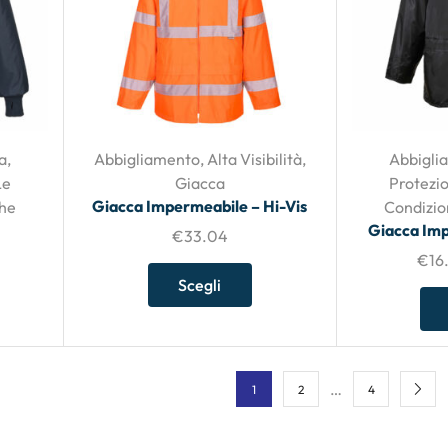
a
,
Abbigliamento
,
Alta Visibilità
,
Abbigli
Le
Giacca
Protezio
Giacca Impermeabile – Hi-Vis
che
Condizio
Giacca Imp
€
33.04
€
16
Scegli
…
1
2
4