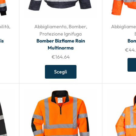
ilità
,
Abbigliamento
,
Bomber
,
Abbigliame
Protezione Ignifuga
is
Bomber Bizflame Rain
Bom
Multinorma
€
44
€
164.64
Scegli