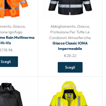
amento
,
Giacca
,
Abbigliamento
,
Giacca
,
ione Ignifuga
Protezione Per Tutte Le
ame Rain Multinorma
Condizioni Atmosferiche
Hi-Vis
Giacca Classic IONA
Impermeabile
€
178.98
€
28.22
Scegli
Scegli