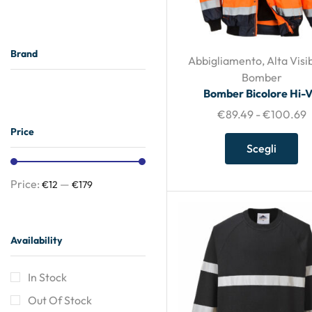
Brand
Abbigliamento
,
Alta Visib
Bomber
Bomber Bicolore Hi-V
€
89.49
-
€
100.69
Price
Scegli
Price:
—
€12
€179
Availability
In Stock
Out Of Stock