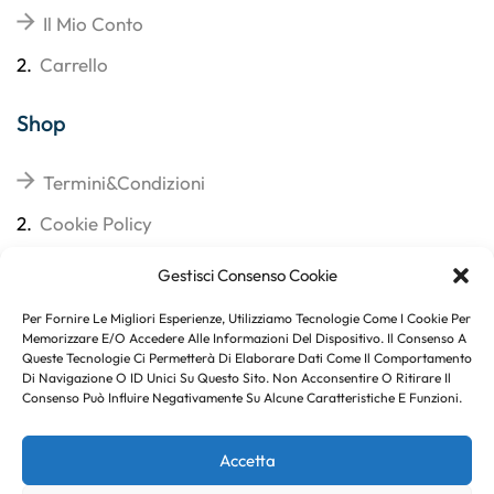
Il Mio Conto
2.
Carrello
Shop
Termini&Condizioni
2.
Cookie Policy
3.
Reso
Gestisci Consenso Cookie
4.
Spedizioni
Per Fornire Le Migliori Esperienze, Utilizziamo Tecnologie Come I Cookie Per
Memorizzare E/o Accedere Alle Informazioni Del Dispositivo. Il Consenso A
Queste Tecnologie Ci Permetterà Di Elaborare Dati Come Il Comportamento
Di Navigazione O ID Unici Su Questo Sito. Non Acconsentire O Ritirare Il
Consenso Può Influire Negativamente Su Alcune Caratteristiche E Funzioni.
Subito per te 10% di sconto
Accetta