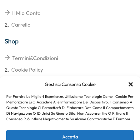
Il Mio Conto
2.
Carrello
Shop
Termini&Condizioni
2.
Cookie Policy
3.
Reso
Gestisci Consenso Cookie
4.
Spedizioni
Per Fornire Le Migliori Esperienze, Utilizziamo Tecnologie Come I Cookie Per
Memorizzare E/o Accedere Alle Informazioni Del Dispositivo. Il Consenso A
Queste Tecnologie Ci Permetterà Di Elaborare Dati Come Il Comportamento
Di Navigazione O ID Unici Su Questo Sito. Non Acconsentire O Ritirare Il
Consenso Può Influire Negativamente Su Alcune Caratteristiche E Funzioni.
Subito per te 10% di sconto
Accetta