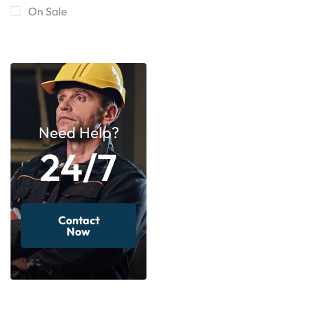
On Sale
Need Help?
24/7
Contact
Now