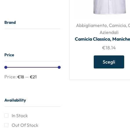
Brand
Abbigliamento
,
Camicia
,
Aziendali
Camicia Classica, Maniche
€
18.14
Price
Scegli
Price:
—
€18
€21
Availability
In Stock
Out Of Stock