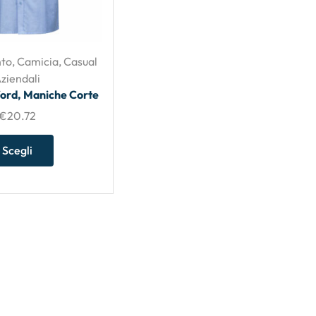
nto
,
Camicia
,
Casual
ziendali
ord, Maniche Corte
€
20.72
Scegli