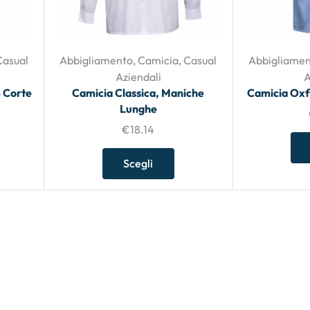
Casual
Abbigliamento
,
Camicia
,
Casual
Abbigliame
Aziendali
A
 Corte
Camicia Classica, Maniche
Camicia Oxf
Lunghe
€
18.14
Scegli