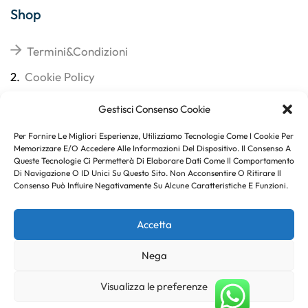
Shop
Termini&Condizioni
2.
Cookie Policy
3.
Reso
Gestisci Consenso Cookie
4.
Spedizioni
Per Fornire Le Migliori Esperienze, Utilizziamo Tecnologie Come I Cookie Per
Memorizzare E/o Accedere Alle Informazioni Del Dispositivo. Il Consenso A
Queste Tecnologie Ci Permetterà Di Elaborare Dati Come Il Comportamento
Di Navigazione O ID Unici Su Questo Sito. Non Acconsentire O Ritirare Il
Consenso Può Influire Negativamente Su Alcune Caratteristiche E Funzioni.
Subito per te 10% di sconto
Accetta
Nega
Copyright © 2023
. Created By
Marco Genovese
.
Visualizza le preferenze