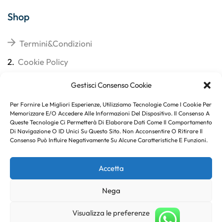
Shop
Termini&Condizioni
2.
Cookie Policy
3.
Reso
Gestisci Consenso Cookie
4.
Spedizioni
Per Fornire Le Migliori Esperienze, Utilizziamo Tecnologie Come I Cookie Per
Memorizzare E/o Accedere Alle Informazioni Del Dispositivo. Il Consenso A
Queste Tecnologie Ci Permetterà Di Elaborare Dati Come Il Comportamento
Di Navigazione O ID Unici Su Questo Sito. Non Acconsentire O Ritirare Il
Consenso Può Influire Negativamente Su Alcune Caratteristiche E Funzioni.
Subito per te 10% di sconto
Accetta
Nega
Copyright © 2023
. Created By
Marco Genovese
.
Visualizza le preferenze