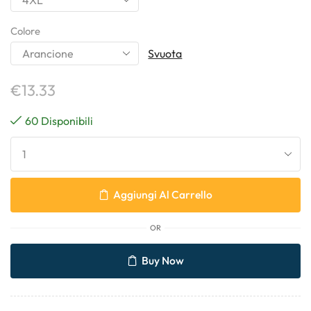
Colore
Svuota
€
13.33
60 Disponibili
Aggiungi Al Carrello
OR
Buy Now