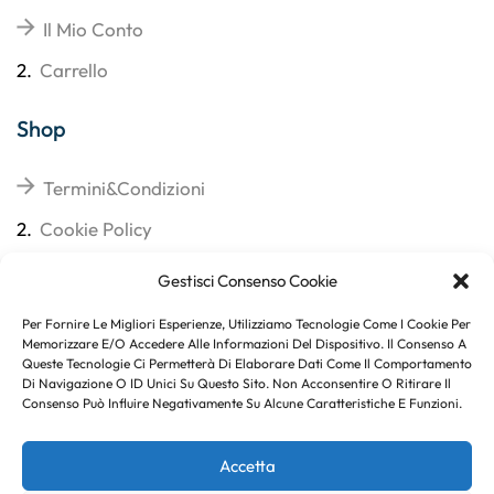
Il Mio Conto
2.
Carrello
Shop
Termini&Condizioni
2.
Cookie Policy
3.
Reso
Gestisci Consenso Cookie
4.
Spedizioni
Per Fornire Le Migliori Esperienze, Utilizziamo Tecnologie Come I Cookie Per
Memorizzare E/o Accedere Alle Informazioni Del Dispositivo. Il Consenso A
Queste Tecnologie Ci Permetterà Di Elaborare Dati Come Il Comportamento
Di Navigazione O ID Unici Su Questo Sito. Non Acconsentire O Ritirare Il
Consenso Può Influire Negativamente Su Alcune Caratteristiche E Funzioni.
Subito per te 10% di sconto
Accetta