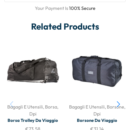
Your Payment Is
100% Secure
Related Products
Bagagli E Utensili
,
Borsa
,
Bagagli E Utensili
,
Borsone
,
Dpi
Dpi
Borsa Trolley Da Viaggio
Borsone Da Viaggio
€
73.58
€
31.14