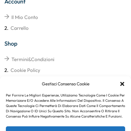
Account
Il Mio Conto
2.
Carrello
Shop
Termini&Condizioni
2.
Cookie Policy
3.
Reso
Gestisci Consenso Cookie
4.
Spedizioni
Per Fornire Le Migliori Esperienze, Utilizziamo Tecnologie Come I Cookie Per
Memorizzare E/o Accedere Alle Informazioni Del Dispositivo. Il Consenso A
Queste Tecnologie Ci Permetterà Di Elaborare Dati Come Il Comportamento
Di Navigazione O ID Unici Su Questo Sito. Non Acconsentire O Ritirare Il
Consenso Può Influire Negativamente Su Alcune Caratteristiche E Funzioni.
Subito per te 10% di sconto