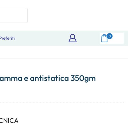
0
Preferiti
fiamma e antistatica 350gm
CNICA