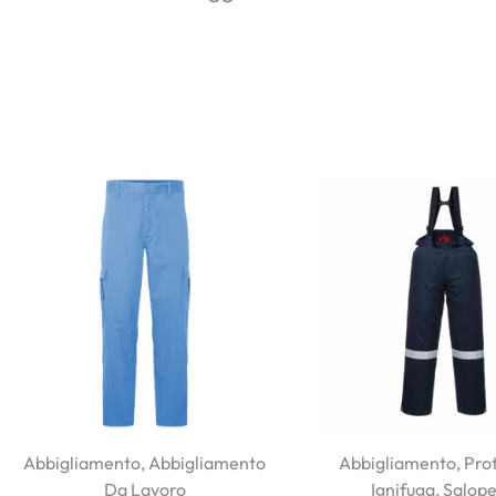
Abbigliamento
,
Abbigliamento
Abbigliamento
,
Pro
Da Lavoro
Ignifuga
,
Salope