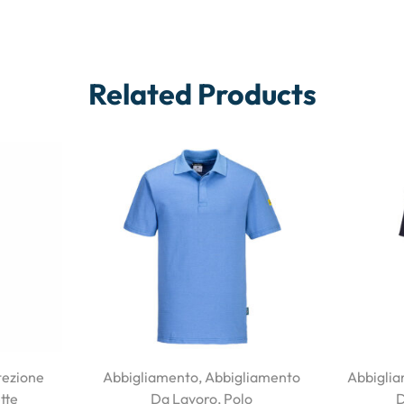
Related Products
tezione
Abbigliamento
,
Abbigliamento
Abbigli
tte
Da Lavoro
,
Polo
D