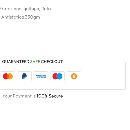
Protezione Ignifuga
,
Tuta
E Antistatica 350gm
GUARANTEED
SAFE
CHECKOUT
Your Payment Is
100% Secure