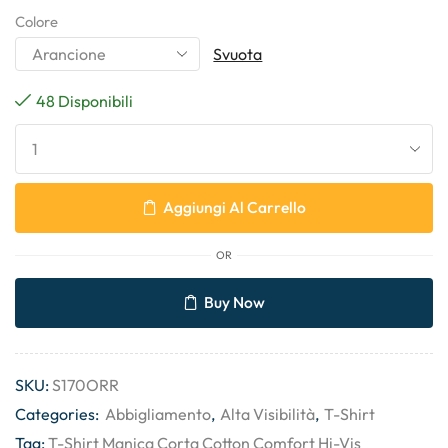
Colore
Svuota
48 Disponibili
Aggiungi Al Carrello
OR
Buy Now
SKU:
S170ORR
Categories:
Abbigliamento
,
Alta Visibilità
,
T-Shirt
Tag:
T-Shirt Manica Corta Cotton Comfort Hi-Vis