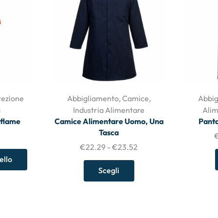
tezione
Abbigliamento
,
Camice
,
Abbig
a
Industria Alimentare
Ali
aflame
Camice Alimentare Uomo, Una
Panta
Tasca
€
22.29
-
€
23.52
ello
Scegli