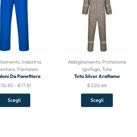
liamento
,
Industria
Abbigliamento
,
Protezione
mentare
,
Pantaloni
Ignifuga
,
Tuta
loni Da Panettiere
Tuta Silver Araflame
€
16.80
-
€
17.81
€
220.64
Scegli
Scegli