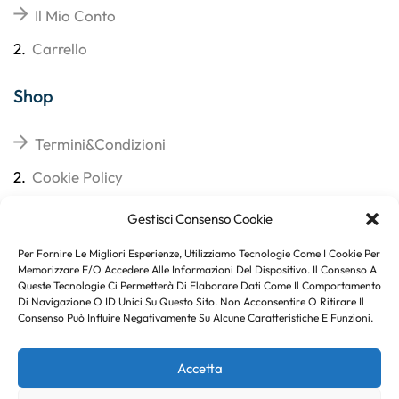
Il Mio Conto
2.
Carrello
Shop
Termini&Condizioni
2.
Cookie Policy
3.
Reso
Gestisci Consenso Cookie
4.
Spedizioni
Per Fornire Le Migliori Esperienze, Utilizziamo Tecnologie Come I Cookie Per
Memorizzare E/o Accedere Alle Informazioni Del Dispositivo. Il Consenso A
Queste Tecnologie Ci Permetterà Di Elaborare Dati Come Il Comportamento
Di Navigazione O ID Unici Su Questo Sito. Non Acconsentire O Ritirare Il
Consenso Può Influire Negativamente Su Alcune Caratteristiche E Funzioni.
Subito per te 10% di sconto
Accetta