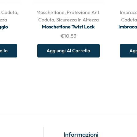
i Caduta
,
Moschettone
,
Protezione Anti
Imbraca
ezza
Caduta
,
Sicurezza In Altezza
Caduta
ggio
Moschettone Twist Lock
Imbraca
€
10.53
ello
Aggiungi Al Carrello
Agg
Informazioni