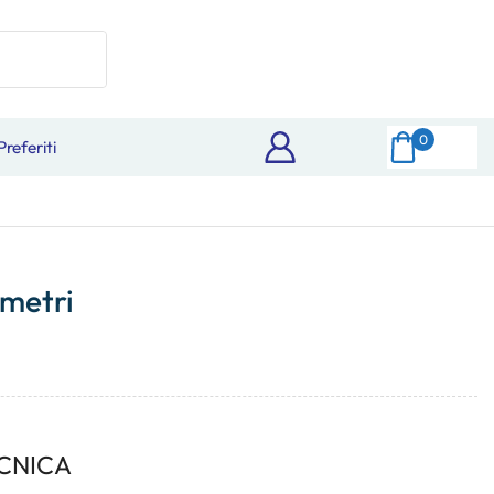
0
Preferiti
 metri
CNICA