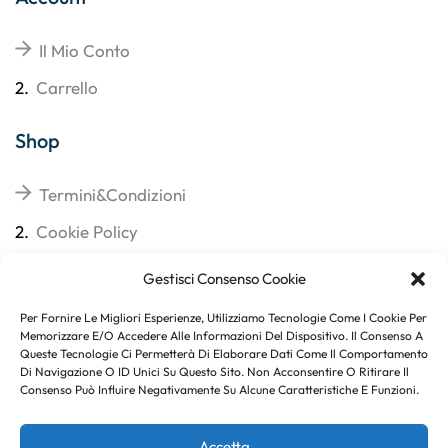
Il Mio Conto
2.
Carrello
Shop
Termini&Condizioni
2.
Cookie Policy
3.
Reso
Gestisci Consenso Cookie
4.
Spedizioni
Per Fornire Le Migliori Esperienze, Utilizziamo Tecnologie Come I Cookie Per
Memorizzare E/o Accedere Alle Informazioni Del Dispositivo. Il Consenso A
Queste Tecnologie Ci Permetterà Di Elaborare Dati Come Il Comportamento
Di Navigazione O ID Unici Su Questo Sito. Non Acconsentire O Ritirare Il
Consenso Può Influire Negativamente Su Alcune Caratteristiche E Funzioni.
Subito per te 10% di sconto
Accetta