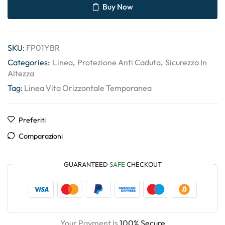
Buy Now
SKU:
FP01YBR
Categories:
Linea
,
Protezione Anti Caduta
,
Sicurezza In
Altezza
Tag:
Linea Vita Orizzontale Temporanea
Preferiti
Comparazioni
GUARANTEED
SAFE
CHECKOUT
Your Payment Is
100% Secure