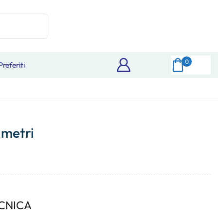
0
Preferiti
 metri
CNICA