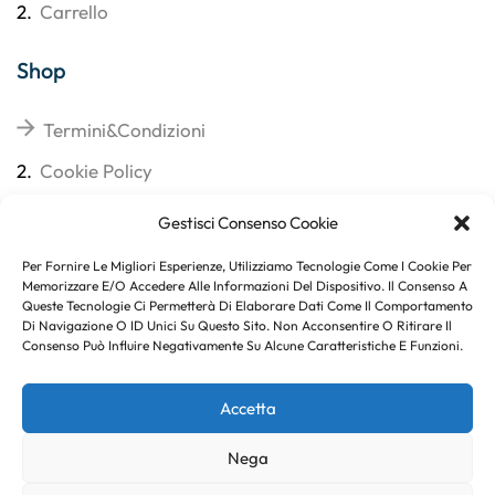
2.
Carrello
Shop
Termini&Condizioni
2.
Cookie Policy
3.
Reso
Gestisci Consenso Cookie
4.
Spedizioni
Per Fornire Le Migliori Esperienze, Utilizziamo Tecnologie Come I Cookie Per
Memorizzare E/o Accedere Alle Informazioni Del Dispositivo. Il Consenso A
Queste Tecnologie Ci Permetterà Di Elaborare Dati Come Il Comportamento
Di Navigazione O ID Unici Su Questo Sito. Non Acconsentire O Ritirare Il
Consenso Può Influire Negativamente Su Alcune Caratteristiche E Funzioni.
Subito per te 10% di sconto
Accetta
Nega
Copyright © 2023
. Created By
Marco Genovese
.