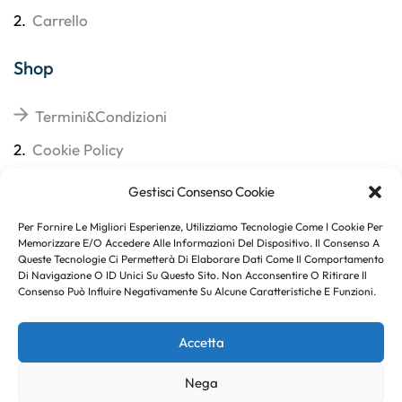
2.
Carrello
Shop
Termini&Condizioni
2.
Cookie Policy
3.
Reso
Gestisci Consenso Cookie
4.
Spedizioni
Per Fornire Le Migliori Esperienze, Utilizziamo Tecnologie Come I Cookie Per
Memorizzare E/o Accedere Alle Informazioni Del Dispositivo. Il Consenso A
Queste Tecnologie Ci Permetterà Di Elaborare Dati Come Il Comportamento
Di Navigazione O ID Unici Su Questo Sito. Non Acconsentire O Ritirare Il
Consenso Può Influire Negativamente Su Alcune Caratteristiche E Funzioni.
Subito per te 10% di sconto
Accetta
Nega
Copyright © 2023
. Created By
Marco Genovese
.