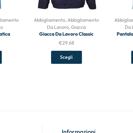
liamento
Abbigliamento
,
Abbigliamento
Abbigli
lo
Da Lavoro
,
Giacca
Da 
atica
Giacca Da Lavoro Classic
Pantalo
€
29.68
Scegli
Informazioni