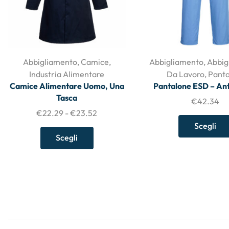
Abbigliamento
,
Camice
,
Abbigliamento
,
Abbig
Industria Alimentare
Da Lavoro
,
Panta
Camice Alimentare Uomo, Una
Pantalone ESD – Ant
Tasca
€
42.34
€
22.29
-
€
23.52
Scegli
Scegli