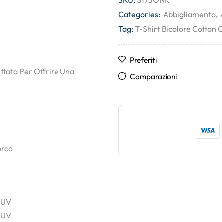
SKU:
S173ONR
Categories:
Abbigliamento
,
Tag:
T-Shirt Bicolore Cotton 
Preferiti
ttata Per Offrire Una
Comparazioni
orco
i UV
i UV