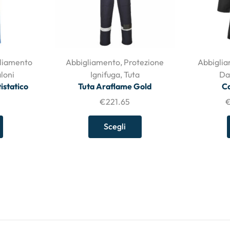
liamento
Abbigliamento
,
Protezione
Abbigli
loni
Ignifuga
,
Tuta
Da
istatico
Tuta Araflame Gold
C
€
221.65
Scegli