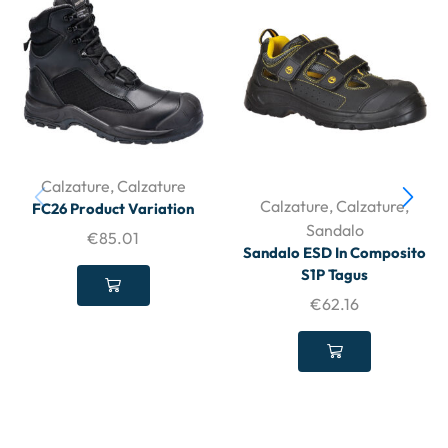
Calzature
,
Calzature
Calzature
,
Calzature
,
FC26 Product Variation
Sandalo
€
85.01
Sandalo ESD In Composito
S1P Tagus
€
62.16