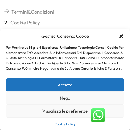
Termini&Condizioni
2.
Cookie Policy
3.
Reso
Gestisci Consenso Cookie
4.
Spedizioni
Per Fornire Le Migliori Esperienze, Utilizziamo Tecnologie Come I Cookie Per
Memorizzare E/o Accedere Alle Informazioni Del Dispositivo. Il Consenso A
Queste Tecnologie Ci Permetterà Di Elaborare Dati Come Il Comportamento
Di Navigazione O ID Unici Su Questo Sito. Non Acconsentire O Ritirare Il
Consenso Può Influire Negativamente Su Alcune Caratteristiche E Funzioni.
Subito per te 10% di sconto
Accetta
Nega
Copyright © 2023
. Created By
Marco Genovese
.
Visualizza le preferenze
Aggiungi Al Carrello
Buy Now
Cookie Policy
Home
Shop
Sign In
More