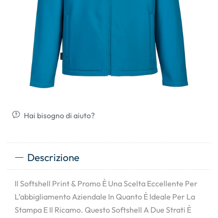
Hai bisogno di aiuto?
Descrizione
Il Softshell Print & Promo È Una Scelta Eccellente Per
L’abbigliamento Aziendale In Quanto È Ideale Per La
Stampa E Il Ricamo. Questo Softshell A Due Strati È