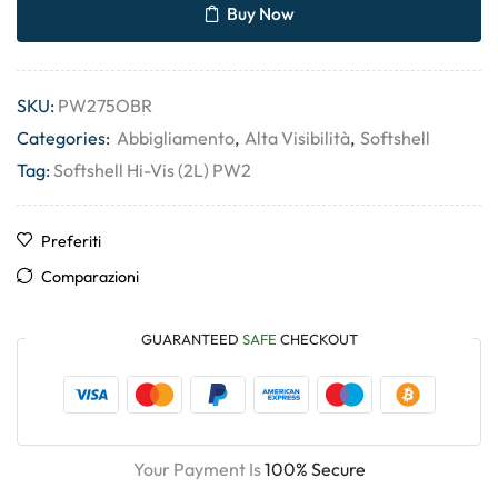
Buy Now
SKU:
PW275OBR
Categories:
Abbigliamento
,
Alta Visibilità
,
Softshell
Tag:
Softshell Hi-Vis (2L) PW2
Preferiti
Comparazioni
GUARANTEED
SAFE
CHECKOUT
Your Payment Is
100% Secure