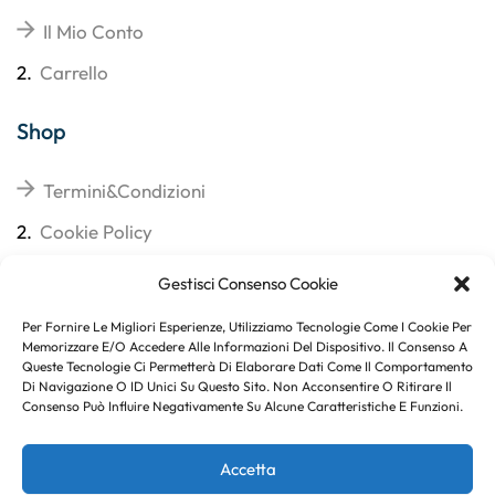
Il Mio Conto
2.
Carrello
Shop
Termini&Condizioni
2.
Cookie Policy
3.
Reso
Gestisci Consenso Cookie
4.
Spedizioni
Per Fornire Le Migliori Esperienze, Utilizziamo Tecnologie Come I Cookie Per
Memorizzare E/o Accedere Alle Informazioni Del Dispositivo. Il Consenso A
Queste Tecnologie Ci Permetterà Di Elaborare Dati Come Il Comportamento
Di Navigazione O ID Unici Su Questo Sito. Non Acconsentire O Ritirare Il
Consenso Può Influire Negativamente Su Alcune Caratteristiche E Funzioni.
Subito per te 10% di sconto
Accetta