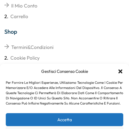
Il Mio Conto
2.
Carrello
Shop
Termini&Condizioni
2.
Cookie Policy
3.
Reso
Gestisci Consenso Cookie
4.
Spedizioni
Per Fornire Le Migliori Esperienze, Utilizziamo Tecnologie Come I Cookie Per
Memorizzare E/o Accedere Alle Informazioni Del Dispositivo. Il Consenso A
Queste Tecnologie Ci Permetterà Di Elaborare Dati Come Il Comportamento
Di Navigazione O ID Unici Su Questo Sito. Non Acconsentire O Ritirare Il
Consenso Può Influire Negativamente Su Alcune Caratteristiche E Funzioni.
Subito per te 10% di sconto
Accetta