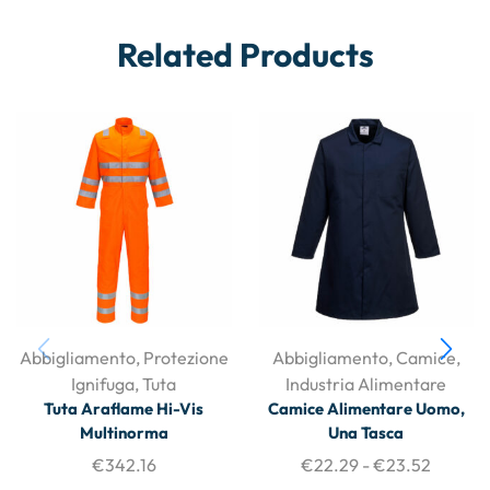
Related Products
Abbigliamento
,
Protezione
Abbigliamento
,
Camice
,
Ignifuga
,
Tuta
Industria Alimentare
Tuta Araflame Hi-Vis
Camice Alimentare Uomo,
Multinorma
Una Tasca
€
342.16
€
22.29
-
€
23.52