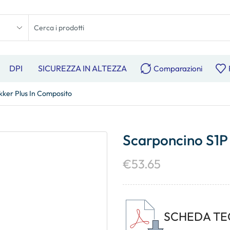
DPI
SICUREZZA IN ALTEZZA
Comparazioni
kker Plus In Composito
Scarponcino S1P 
€
53.65
SCHEDA TE