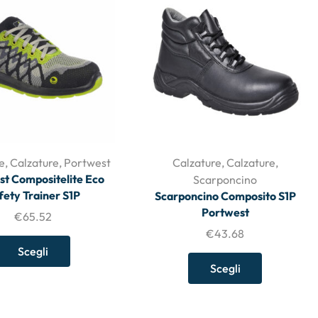
e
,
Calzature
,
Portwest
Calzature
,
Calzature
,
st Compositelite Eco
Scarponcino
fety Trainer S1P
Scarponcino Composito S1P
Portwest
€
65.52
€
43.68
Scegli
Scegli