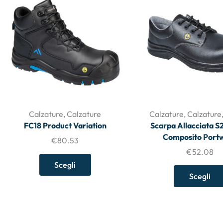
Calzature
,
Calzature
Calzature
,
Calzature
FC18 Product Variation
Scarpa Allacciata S
Composito Port
€
80.53
€
52.08
Scegli
Scegli