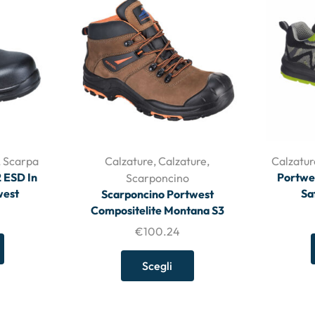
,
Scarpa
Calzature
,
Calzature
,
Calzatur
2 ESD In
Portwe
Scarponcino
west
Sa
Scarponcino Portwest
Compositelite Montana S3
€
100.24
Scegli