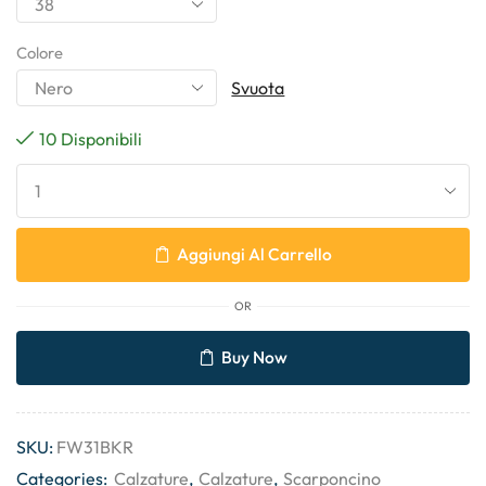
Colore
Svuota
10 Disponibili
Aggiungi Al Carrello
OR
Buy Now
SKU:
FW31BKR
Categories:
Calzature
,
Calzature
,
Scarponcino