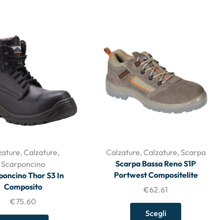
zature
,
Calzature
,
Calzature
,
Calzature
,
Scarpa
Scarpa Bassa Reno S1P
Scarponcino
Portwest Compositelite
poncino Thor S3 In
Composito
€
62.61
€
75.60
Scegli