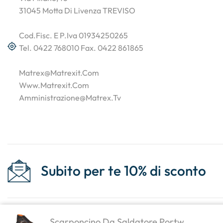
31045 Motta Di Livenza TREVISO
Cod.Fisc. E P.Iva 01934250265
Tel. 0422 768010 Fax. 0422 861865
Matrex@matrexit.com
Www.matrexit.com
Amministrazione@matrex.tv
Subito per te 10% di sconto
Scarponcino Da Saldatore Portw...
Copyright © 2023
. Created By
Marco Genovese
.