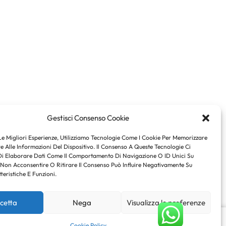
Gestisci Consenso Cookie
Le Migliori Esperienze, Utilizziamo Tecnologie Come I Cookie Per Memorizzare
 Alle Informazioni Del Dispositivo. Il Consenso A Queste Tecnologie Ci
Di Elaborare Dati Come Il Comportamento Di Navigazione O ID Unici Su
 Non Acconsentire O Ritirare Il Consenso Può Influire Negativamente Su
teristiche E Funzioni.
cetta
Nega
Visualizza le preferenze
€
60.03
Scegli
Cookie Policy