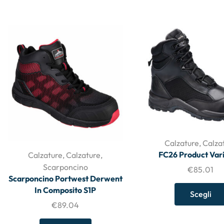
Calzature
,
Calza
FC26 Product Vari
Calzature
,
Calzature
,
Scarponcino
€
85.01
Scarponcino Portwest Derwent
In Composito S1P
Scegli
€
89.04