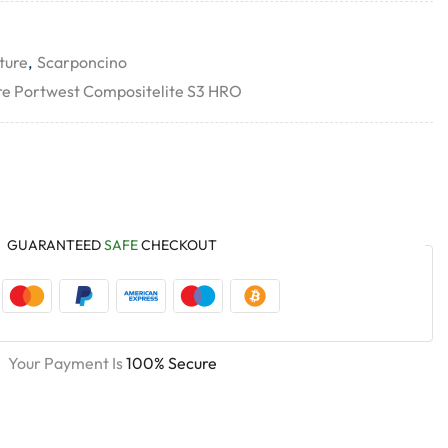
ture
,
Scarponcino
re Portwest Compositelite S3 HRO
GUARANTEED
SAFE
CHECKOUT
Your Payment Is
100% Secure