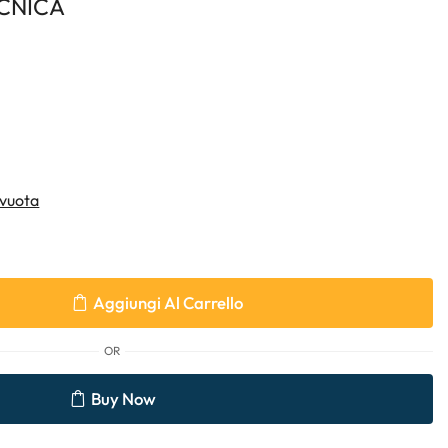
CNICA
vuota
Aggiungi Al Carrello
OR
Buy Now