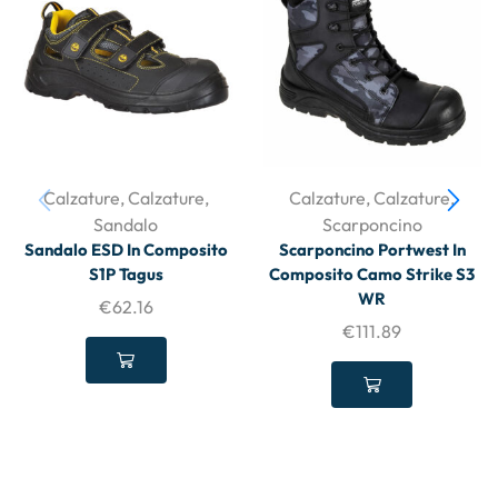
Calzature
,
Calzature
,
Calzature
,
Calzature
,
Sandalo
Scarponcino
Sandalo ESD In Composito
Scarponcino Portwest In
S1P Tagus
Composito Camo Strike S3
WR
€
62.16
€
111.89