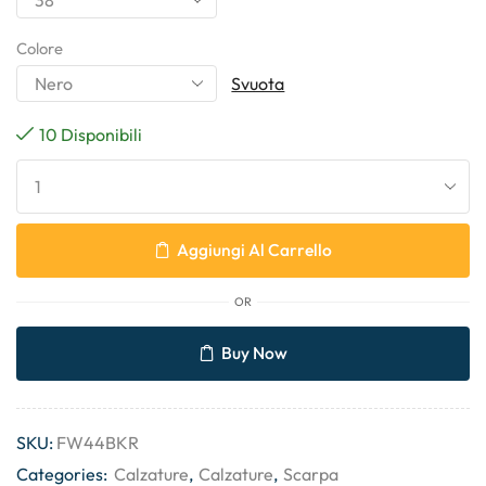
Colore
Svuota
10 Disponibili
Aggiungi Al Carrello
OR
Buy Now
SKU:
FW44BKR
Categories:
Calzature
,
Calzature
,
Scarpa