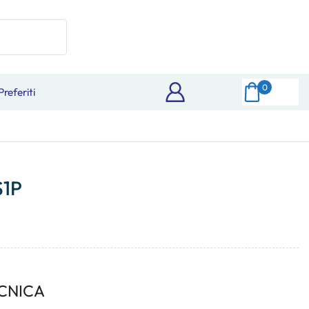
0
Preferiti
S1P
CNICA