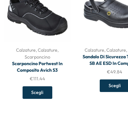
Calzature
,
Calzature
,
Calzature
,
Calzature
Sandalo Di Sicurezza 
Scarponcino
SB AE ESD In Com
Scarponcino Portwest In
Composito Avich S3
€
49.84
€
111.44
Scegli
Scegli