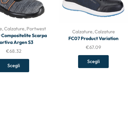
e
,
Calzature
,
Portwest
Calzature
,
Calzature
 Compositelite Scarpa
FC07 Product Variation
ortiva Argen S3
€
67.09
€
68.32
Scegli
Scegli