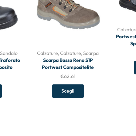
Calzatur
Portwest
Sp
,
Sandalo
Calzature
,
Calzature
,
Scarpa
Traforato
Scarpa Bassa Reno S1P
posito
Portwest Compositelite
€
62.61
Scegli