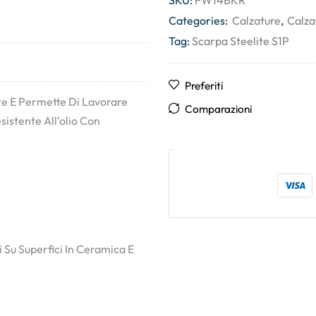
SKU:
FW14BKR
Categories:
Calzature
,
Calza
Tag:
Scarpa Steelite S1P
Preferiti
te E Permette Di Lavorare
Comparazioni
sistente All’olio Con
 Su Superfici In Ceramica E