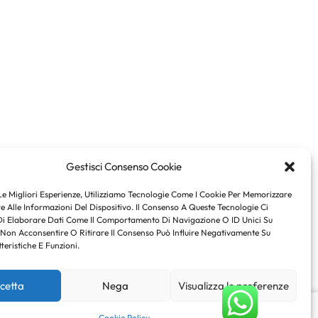
Gestisci Consenso Cookie
Le Migliori Esperienze, Utilizziamo Tecnologie Come I Cookie Per Memorizzare
 Alle Informazioni Del Dispositivo. Il Consenso A Queste Tecnologie Ci
Di Elaborare Dati Come Il Comportamento Di Navigazione O ID Unici Su
 Non Acconsentire O Ritirare Il Consenso Può Influire Negativamente Su
teristiche E Funzioni.
cetta
Nega
Visualizza le preferenze
€
71.57
Scegli
Cookie Policy