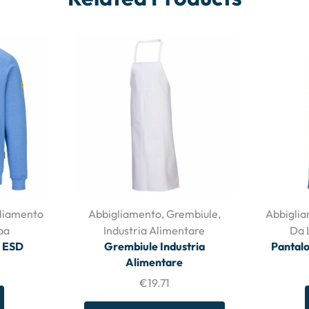
liamento
Abbigliamento
,
Grembiule
,
Abbigli
pa
Industria Alimentare
Da 
a ESD
Grembiule Industria
Pantalo
Alimentare
€
19.71