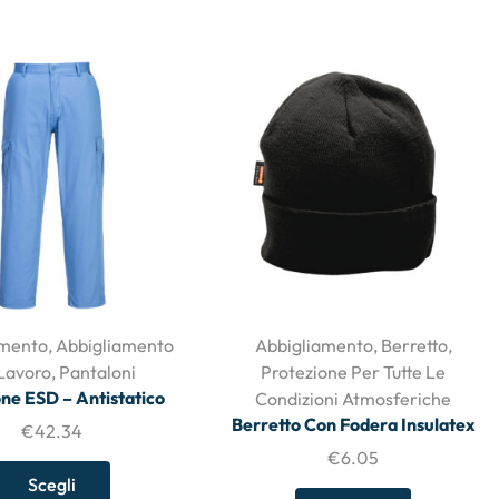
amento
,
Abbigliamento
Abbigliamento
,
Berretto
,
Lavoro
,
Pantaloni
Protezione Per Tutte Le
ne ESD – Antistatico
Condizioni Atmosferiche
Berretto Con Fodera Insulatex
€
42.34
€
6.05
Scegli