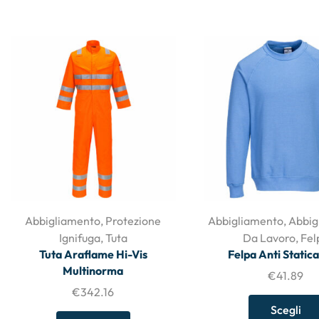
Abbigliamento
,
Protezione
Abbigliamento
,
Abbig
Ignifuga
,
Tuta
Da Lavoro
,
Fel
Tuta Araflame Hi-Vis
Felpa Anti Static
Multinorma
€
41.89
€
342.16
Scegli