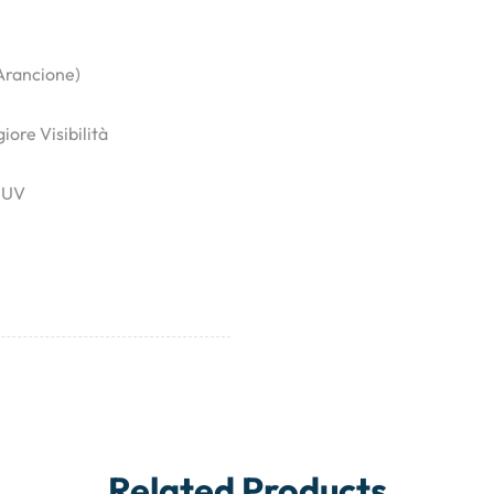
Arancione)
ore Visibilità
i UV
Related Products