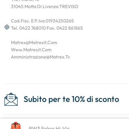
31045 Motta Di Livenza TREVISO
Cod.Fisc. E P.Iva 01934250265
Tel. 0422 768010 Fax. 0422 861865
Matrex@matrexit.com
Www.matrexit.com
Amministrazione@matrex.tv
Subito per te 10% di sconto
PW3 Felpa Hi-Vis
Copyright © 2023
. Created By
Marco Genovese
.