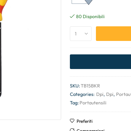
80 Disponibili
SKU:
TB15BKR
Categories:
Dpi
,
Dpi
,
Portaut
Tag:
Portautensili
Preferiti
Comparazioni