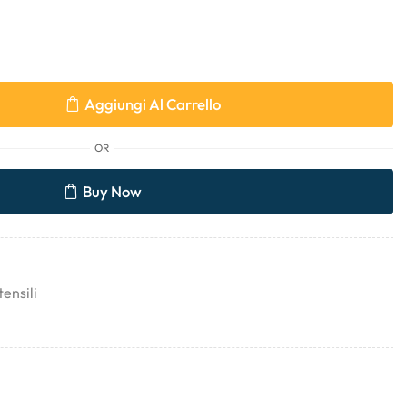
Aggiungi Al Carrello
OR
Buy Now
ensili