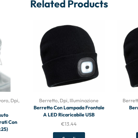
Related Products
voro
,
Dpi
,
Berretto
,
Dpi
,
Illuminazione
Berret
Berretto Con Lampada Frontale
Ber
A LED Ricaricabile USB
suto
rati Con
€
13.44
k25)