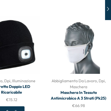
to
,
Dpi
,
Illuminazione
Abbigliamento Da Lavoro
,
Dpi
,
retto Doppio LED
Maschera
Ricaricabile
Maschera In Tessuto
Antimicrobico A 3 Strati (Pk25)
€
15.12
€
66.98