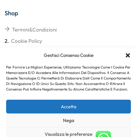
Shop
Termini&Condizioni
2.
Cookie Policy
3.
Reso
Gestisci Consenso Cookie
4.
Spedizioni
Per Fornire Le Migliori Esperienze, Utilizziamo Tecnologie Come I Cookie Per
Memorizzare E/o Accedere Alle Informazioni Del Dispositivo. Il Consenso A
Queste Tecnologie Ci Permetterà Di Elaborare Dati Come Il Comportamento
Di Navigazione O ID Unici Su Questo Sito. Non Acconsentire O Ritirare Il
Consenso Può Influire Negativamente Su Alcune Caratteristiche E Funzioni.
Subito per te 10% di sconto
Accetta
Nega
Copyright © 2023
. Created By
Marco Genovese
.
Visualizza le preferenze