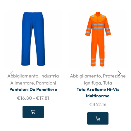
Abbigliamento
,
Industria
Abbigliamento
,
Protezione
Alimentare
,
Pantaloni
Ignifuga
,
Tuta
Pantaloni Da Panettiere
Tuta Araflame Hi-Vis
Multinorma
€
16.80
-
€
17.81
€
342.16