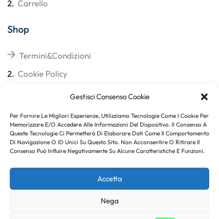
2.
Carrello
Shop
Termini&Condizioni
2.
Cookie Policy
3.
Reso
Gestisci Consenso Cookie
4.
Spedizioni
Per Fornire Le Migliori Esperienze, Utilizziamo Tecnologie Come I Cookie Per
Memorizzare E/o Accedere Alle Informazioni Del Dispositivo. Il Consenso A
Queste Tecnologie Ci Permetterà Di Elaborare Dati Come Il Comportamento
Di Navigazione O ID Unici Su Questo Sito. Non Acconsentire O Ritirare Il
Consenso Può Influire Negativamente Su Alcune Caratteristiche E Funzioni.
Subito per te 10% di sconto
Accetta
Nega
Copyright © 2023
. Created By
Marco Genovese
.