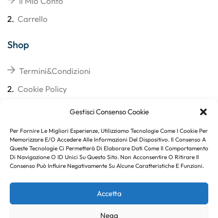
Il Mio Conto
2.
Carrello
Shop
Termini&Condizioni
2.
Cookie Policy
3.
Reso
Gestisci Consenso Cookie
4.
Spedizioni
Per Fornire Le Migliori Esperienze, Utilizziamo Tecnologie Come I Cookie Per
Memorizzare E/o Accedere Alle Informazioni Del Dispositivo. Il Consenso A
Queste Tecnologie Ci Permetterà Di Elaborare Dati Come Il Comportamento
Di Navigazione O ID Unici Su Questo Sito. Non Acconsentire O Ritirare Il
Consenso Può Influire Negativamente Su Alcune Caratteristiche E Funzioni.
Subito per te 10% di sconto
Accetta
Nega