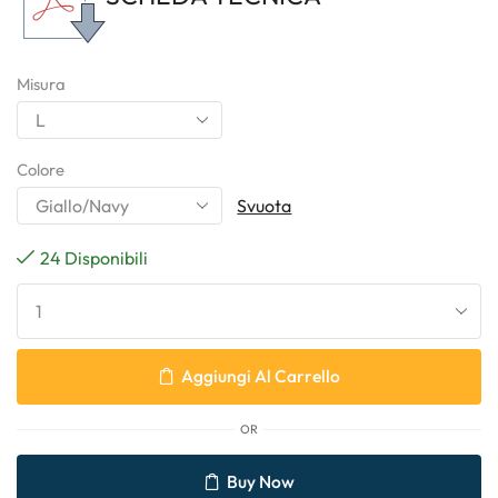
Misura
Colore
Svuota
24 Disponibili
Aggiungi Al Carrello
OR
Buy Now