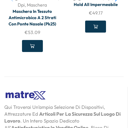
Hold All Impermeabile
Dpi
,
Maschera
Maschera In Tessuto
€
49.17
Antimicrobico A 2 Strati
Con Ponte Nasale (Pk25)
€
53.09
Qui Troverai Un’ampia Selezione Di Dispositivi,
Attrezzature Ed
Articoli Per La Sicurezza Sul Luogo Di
Lavoro
. Un Intero Spazio Dedicato
All’
Antinfortunistica In Vendita Online
, Ricco Di